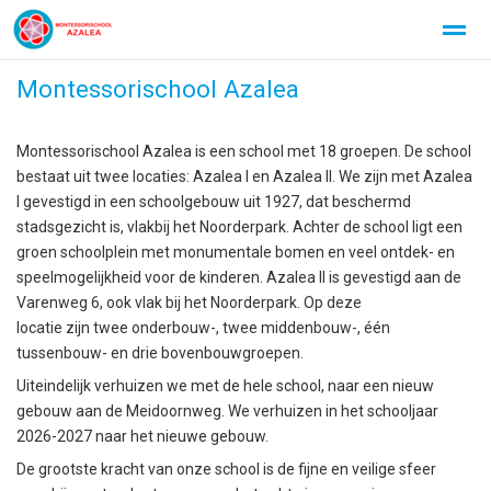
Montessorischool Azalea
Montessorischool Azalea is een school met 18 groepen. De school
Home
Foto's
Instagram
bestaat uit twee locaties: Azalea I en Azalea II. We zijn met Azalea
I gevestigd in een schoolgebouw uit 1927, dat beschermd
stadsgezicht is, vlakbij het Noorderpark. Achter de school ligt een
groen schoolplein met monumentale bomen en veel ontdek- en
speelmogelijkheid voor de kinderen. Azalea II is gevestigd aan de
Varenweg 6, ook vlak bij het Noorderpark. Op deze
locatie zijn twee onderbouw-, twee middenbouw-, één
tussenbouw- en drie bovenbouwgroepen.
Uiteindelijk verhuizen we met de hele school, naar een nieuw
gebouw aan de Meidoornweg. We verhuizen in het schooljaar
2026-2027 naar het nieuwe gebouw.
De grootste kracht van onze school is de fijne en veilige sfeer