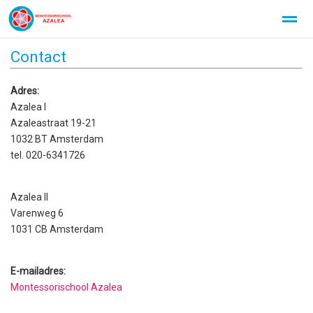
Contact
Adres:
Azalea I
Home
Foto's
Instagram
Azaleastraat 19-21
1032 BT Amsterdam
tel. 020-6341726
Azalea II
Varenweg 6
1031 CB Amsterdam
E-mailadres:
Montessorischool Azalea