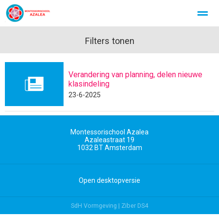
Filters tonen
Verandering van planning, delen nieuwe
Home
Foto's
Instagram
klasindeling
23-6-2025
Montessorischool Azalea
Azaleastraat 19
1032 BT
Amsterdam
Open desktopversie
SdH Vormgeving |
Ziber DS4